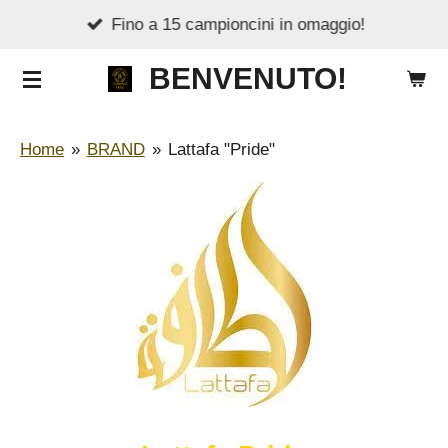
Fino a 15 campioncini in omaggio!
Vai
al
BENVENUTO!
contenuto
principale
Home
»
BRAND
»
Lattafa "Pride"