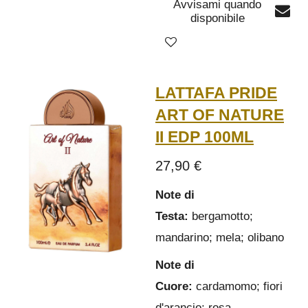
Avvisami quando
disponibile
LATTAFA PRIDE
ART OF NATURE
II EDP 100ML
27,90 €
Note di
Testa:
bergamotto;
mandarino; mela; olibano
Note di
Cuore:
cardamomo; fiori
d'arancio; rosa