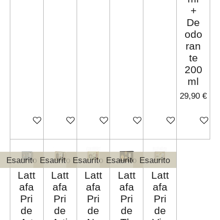
+
De
odo
ran
te
200
ml
29,90 €
Aggiungi al carrello
Aggiungi al carrello
Avvisami quando disponibile
Avvisami quando disponibi
Aggiungi al carrel
Aggiungi 
Esaurito
Esaurito
Esaurito
Esaurito
Esaurito
Latt
Latt
Latt
Latt
Latt
afa
afa
afa
afa
afa
Pri
Pri
Pri
Pri
Pri
de
de
de
de
de