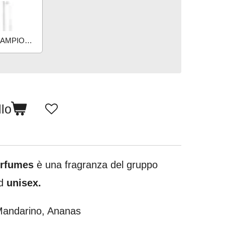
10ML CAMPIONE
llo
erfumes
è una fragranza del gruppo
nd
unisex.
Mandarino, Ananas