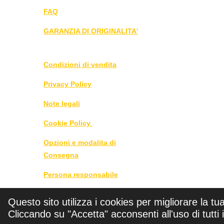
FAQ
GARANZIA DI ORIGINALITA'
Condizioni di vendita
Privacy Policy
Note legali
Cookie Policy
Opzioni e modalita di
Consegna
Persona responsabile
DIRITTO DI RECESSO
Questo sito utilizza i cookies per migliorare la tu
CLICCA QUI
Cliccando su "Accetta" acconsenti all'uso di tutti 
©
2025 - 2026 Roby 1976