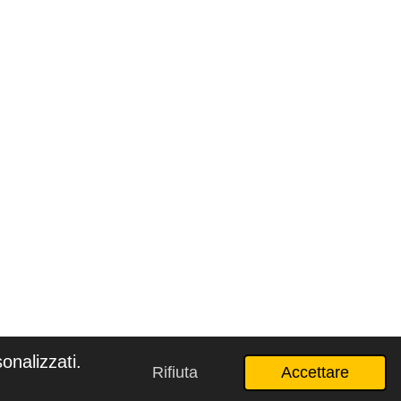
onalizzati.
Rifiuta
Accettare