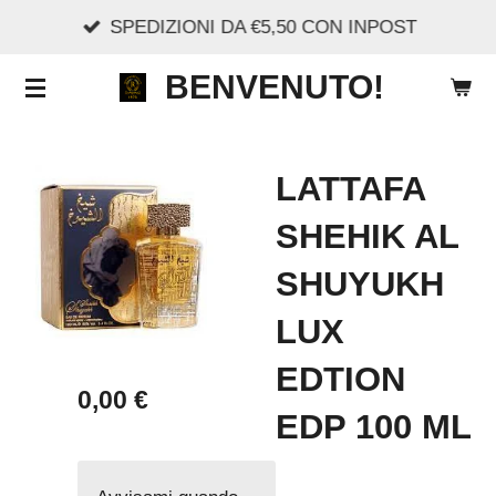
SPEDIZIONI DA €5,50 CON INPOST
Vai
al
BENVENUTO!
contenuto
principale
LATTAFA
SHEHIK AL
SHUYUKH
LUX
EDTION
0,00 €
EDP 100 ML