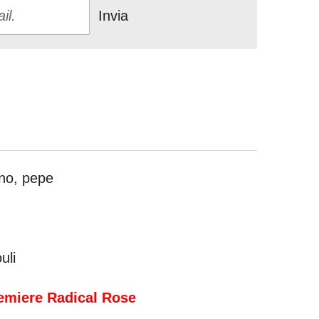
Invia
no, pepe
uli
remiere Radical Rose