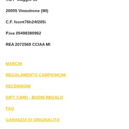
20055 Vimodrone (MI)
C.F. fccrrt76h24f205i
P.iva 05498380962
REA 2072569 CCIAA MI
MARCHI
REGOLAMENTO CAMPIONCINI
RECENSIONI
GIFT CARD - BUONI REGALO
FAQ
GARANZIA DI ORIGINALITA'