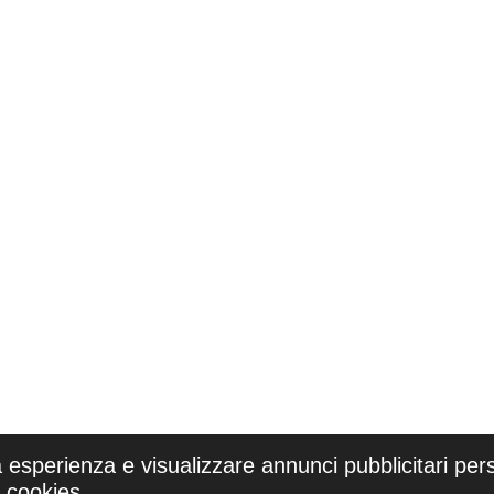
a esperienza e visualizzare annunci pubblicitari pers
i cookies.