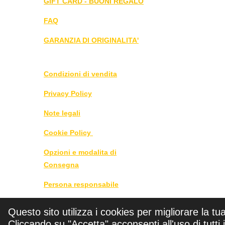
GIFT CARD - BUONI REGALO
FAQ
GARANZIA DI ORIGINALITA'
Condizioni di vendita
Privacy Policy
Note legali
Cookie Policy
Opzioni e modalita di
Consegna
Persona responsabile
DIRITTO DI RECESSO
Questo sito utilizza i cookies per migliorare la tu
CLICCA QUI
Cliccando su "Accetta" acconsenti all'uso di tutti 