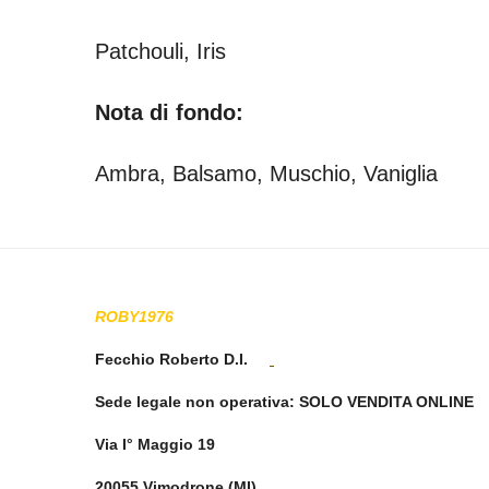
l
l
Patchouli, Iris
e
Nota di fondo:
Ambra, Balsamo, Muschio, Vaniglia
ROBY1976
Fecchio Roberto D.I.
Sede legale non operativa
: SOLO VENDITA ONLINE
Via I° Maggio 19
20055 Vimodrone (MI)