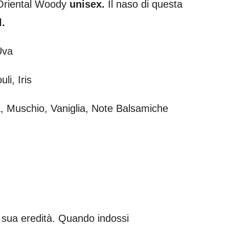
 Oriental Woody
unisex.
Il naso di questa
l.
Uva
li, Iris
 Muschio, Vaniglia, Note Balsamiche
a sua eredità. Quando indossi