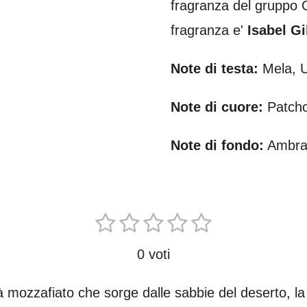
fragranza del gruppo
fragranza e'
Isabel Gi
Note di testa:
Mela, 
Note di cuore:
Patchou
Note di
fondo:
Ambra,
1
2
3
4
5
I
n
s
s
s
s
s
v
0 voti
t
t
t
t
t
i
a
e
e
e
e
e
tà mozzafiato che sorge dalle sabbie del deserto, l
i