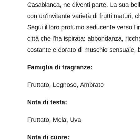
Casablanca, ne diventi parte. La sua bel
t
con un'invitante varietà di frutti maturi
a
Segui il loro profumo seducente verso l'i
z
città che l'ha ispirata: abbondanza, ric
i
costante e dorato di muschio sensuale, b
o
n
Famiglia di fragranze:
e
Fruttato, Legnoso, Ambrato
:
0
Nota di testa:
s
t
Fruttato, Mela, Uva
e
Nota di cuore: