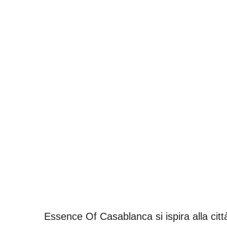
V
a
l
Essence Of Casablanca si ispira alla cit
u