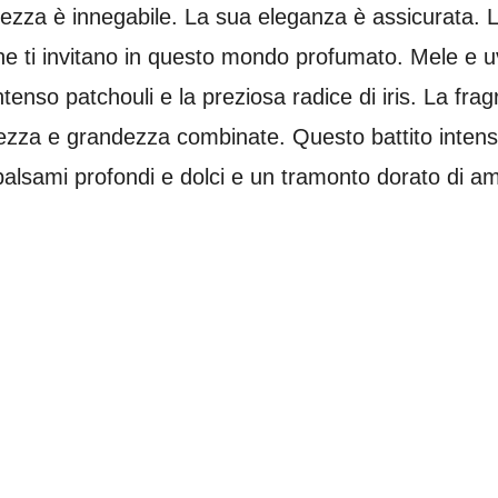
l
l
l
l
l
l
lezza è innegabile. La sua eleganza è assicurata.
l
l
l
l
l
t
, che ti invitano in questo mondo profumato. Mele e 
u
a
e
e
e
e
o
ntenso patchouli e la preziosa radice di iris. La fra
v
chezza e grandezza combinate. Questo battito inten
o
t
alsami profondi e dolci e un tramonto dorato di a
o