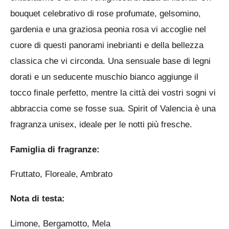
bouquet celebrativo di rose profumate, gelsomino,
e
gardenia e una graziosa peonia rosa vi accoglie nel
:
cuore di questi panorami inebrianti e della bellezza
0
classica che vi circonda. Una sensuale base di legni
s
dorati e un seducente muschio bianco aggiunge il
t
tocco finale perfetto, mentre la città dei vostri sogni vi
e
abbraccia come se fosse sua. Spirit of Valencia è una
l
fragranza unisex, ideale per le notti più fresche.
l
e
Famiglia di fragranze:
Fruttato, Floreale, Ambrato
Nota di testa:
Limone, Bergamotto, Mela