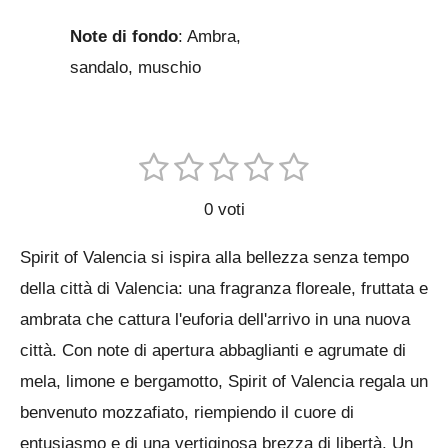
Note di fondo
: Ambra,
sandalo, muschio
1
2
3
4
5
I
V
n
s
s
s
s
s
a
v
0 voti
t
t
t
t
t
i
l
a
e
e
e
e
e
Spirit of Valencia si ispira alla bellezza senza tempo
u
i
l
l
l
l
l
l
della città di Valencia: una fragranza floreale, fruttata e
t
t
l
l
l
l
l
ambrata che cattura l'euforia dell'arrivo in una nuova
a
u
o
città. Con note di apertura abbaglianti e agrumate di
a
e
e
e
e
z
v
mela, limone e bergamotto, Spirit of Valencia regala un
i
o
benvenuto mozzafiato, riempiendo il cuore di
t
o
o
entusiasmo e di una vertiginosa brezza di libertà. Un
n