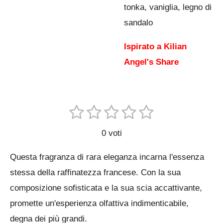
tonka, vaniglia, legno di
sandalo
Ispirato a Kilian
Angel's Share
1
2
3
4
5
I
V
n
s
s
s
s
s
a
v
0 voti
t
t
t
t
t
i
l
a
e
e
e
e
e
Questa fragranza di rara eleganza incarna l'essenza
u
i
l
l
l
l
l
l
stessa della raffinatezza francese. Con la sua
t
t
l
l
l
l
l
composizione sofisticata e la sua scia accattivante,
a
u
o
promette un'esperienza olfattiva indimenticabile,
a
e
e
e
e
z
v
degna dei più grandi.
i