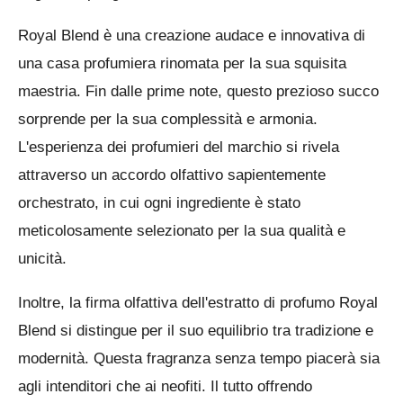
o
t
o
Royal Blend è una creazione audace e innovativa di
o
n
una casa profumiera rinomata per la sua squisita
e
maestria. Fin dalle prime note, questo prezioso succo
:
sorprende per la sua complessità e armonia.
0
L'esperienza dei profumieri del marchio si rivela
s
attraverso un accordo olfattivo sapientemente
t
orchestrato, in cui ogni ingrediente è stato
e
meticolosamente selezionato per la sua qualità e
l
unicità.
l
e
Inoltre, la firma olfattiva dell'estratto di profumo Royal
Blend si distingue per il suo equilibrio tra tradizione e
modernità. Questa fragranza senza tempo piacerà sia
agli intenditori che ai neofiti. Il tutto offrendo