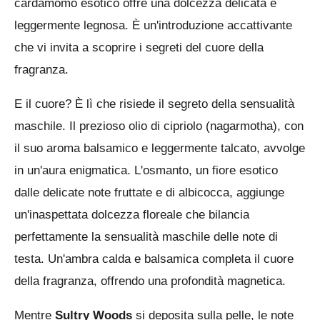
l
cardamomo esotico offre una dolcezza delicata e
l
leggermente legnosa. È un'introduzione accattivante
e
che vi invita a scoprire i segreti del cuore della
fragranza.
E il cuore? È lì che risiede il segreto della sensualità
maschile. Il prezioso olio di cipriolo (nagarmotha), con
il suo aroma balsamico e leggermente talcato, avvolge
in un'aura enigmatica. L'osmanto, un fiore esotico
dalle delicate note fruttate e di albicocca, aggiunge
un'inaspettata dolcezza floreale che bilancia
perfettamente la sensualità maschile delle note di
testa. Un'ambra calda e balsamica completa il cuore
della fragranza, offrendo una profondità magnetica.
Mentre
Sultry Woods
si deposita sulla pelle, le note