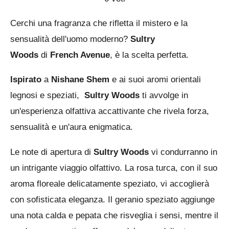
t
t
t
t
t
i
l
a
e
e
e
e
e
Cerchi una fragranza che rifletta il mistero e la
u
i
l
l
l
l
l
l
sensualità dell'uomo moderno?
Sultry
t
t
l
l
l
l
l
Woods
di
French Avenue
, è la scelta perfetta.
a
u
o
a
e
e
e
e
z
Ispirato
a
Nishane Shem
e ai suoi aromi orientali
v
i
o
legnosi e speziati,
Sultry Woods
ti avvolge in
t
o
un'esperienza olfattiva accattivante che rivela forza,
o
n
sensualità e un'aura enigmatica.
e
:
Le note di apertura di
Sultry Woods
vi condurranno in
0
un intrigante viaggio olfattivo. La rosa turca, con il suo
s
aroma floreale delicatamente speziato, vi accoglierà
t
con sofisticata eleganza. Il geranio speziato aggiunge
e
una nota calda e pepata che risveglia i sensi, mentre il