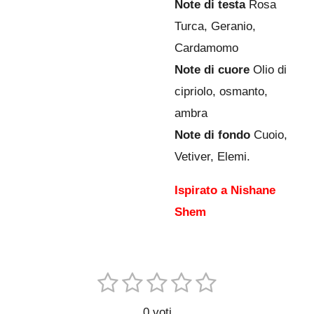
Note di testa
Rosa
Turca, Geranio,
Cardamomo
Note di cuore
Olio di
cipriolo, osmanto,
ambra
Note di fondo
Cuoio,
Vetiver, Elemi.
Ispirato a Nishane
Shem
1
2
3
4
5
I
V
n
s
s
s
s
s
a
v
0 voti