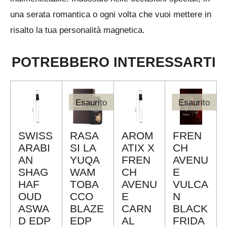
una serata romantica o ogni volta che vuoi mettere in
risalto la tua personalità magnetica.
POTREBBERO INTERESSARTI
Esaurito
Esaurito
SWISS
RASA
AROM
FREN
ARABI
SI LA
ATIX X
CH
AN
YUQA
FREN
AVENU
SHAG
WAM
CH
E
HAF
TOBA
AVENU
VULCA
OUD
CCO
E
N
ASWA
BLAZE
CARN
BLACK
D EDP
EDP
AL
FRIDA