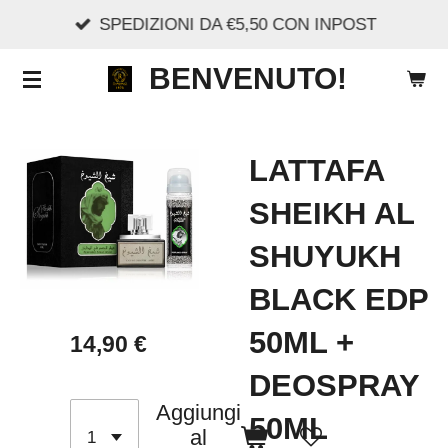
SPEDIZIONI DA €5,50 CON INPOST
Vai
al
BENVENUTO!
contenuto
principale
LATTAFA
SHEIKH AL
SHUYUKH
BLACK EDP
50ML +
14,90 €
DEOSPRAY
Aggiungi
50ML
al