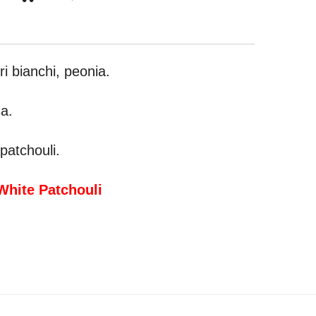
ri bianchi, peonia.
a.
patchouli.
White Patchouli