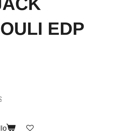
JACK
OULI EDP
€
llo