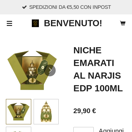
SPEDIZIONI DA €5,50 CON INPOST
Vai
al
BENVENUTO!
contenuto
principale
NICHE
EMARATI
AL NARJIS
EDP 100ML
29,90 €
Aggiungi