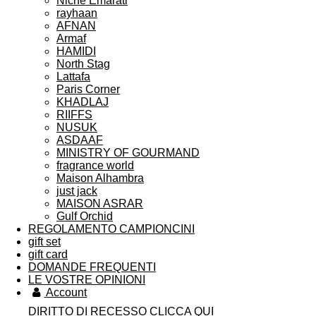
Niche Emarati
rayhaan
AFNAN
Armaf
HAMIDI
North Stag
Lattafa
Paris Corner
KHADLAJ
RIIFFS
NUSUK
ASDAAF
MINISTRY OF GOURMAND
fragrance world
Maison Alhambra
just jack
MAISON ASRAR
Gulf Orchid
REGOLAMENTO CAMPIONCINI
gift set
gift card
DOMANDE FREQUENTI
LE VOSTRE OPINIONI
Account
DIRITTO DI RECESSO CLICCA QUI