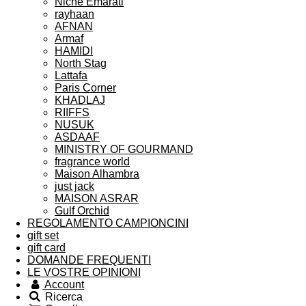
Niche Emarati
rayhaan
AFNAN
Armaf
HAMIDI
North Stag
Lattafa
Paris Corner
KHADLAJ
RIIFFS
NUSUK
ASDAAF
MINISTRY OF GOURMAND
fragrance world
Maison Alhambra
just jack
MAISON ASRAR
Gulf Orchid
REGOLAMENTO CAMPIONCINI
gift set
gift card
DOMANDE FREQUENTI
LE VOSTRE OPINIONI
Account
Ricerca