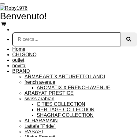
Vai
al
Benvenuto!
contenuto
principale
Home
CHI SONO
outlet
novita'
BRAND
ARMAF ART X ARTURETTO LANDI
french avenue
AROMATIX X FRENCH AVENUE
ARABYAT PRESTIGE
swiss arabian
CITIES COLLECTION
HERITAGE COLLECTION
SHAGHAF COLLECTION
AL HARAMAIN
Lattafa "Pride"
RASASI