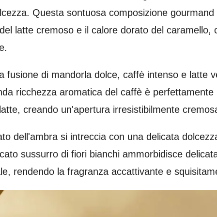
dolcezza. Questa sontuosa composizione gourmand f
el latte cremoso e il calore dorato del caramello, 
e.
a fusione di mandorla dolce, caffè intenso e latte v
nda ricchezza aromatica del caffè è perfettamente b
atte, creando un'apertura irresistibilmente cremosa
ato dell'ambra si intreccia con una delicata dolcezz
licato sussurro di fiori bianchi ammorbidisce delica
e, rendendo la fragranza accattivante e squisitame