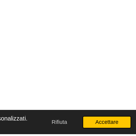
onalizzati.
Rifiuta
Accettare