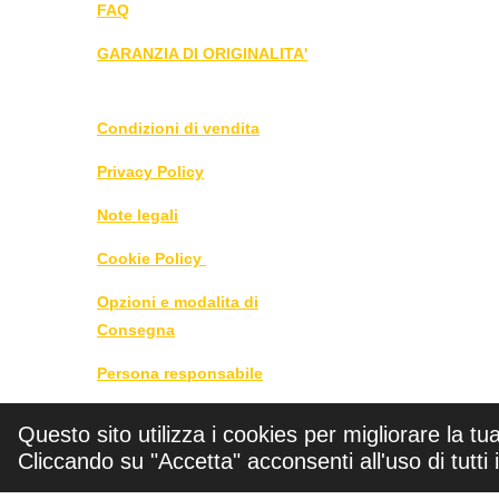
FAQ
GARANZIA DI ORIGINALITA'
Condizioni di vendita
Privacy Policy
Note legali
Cookie Policy
Opzioni e modalita di
Consegna
Persona responsabile
DIRITTO DI RECESSO
Questo sito utilizza i cookies per migliorare la tu
CLICCA QUI
Cliccando su "Accetta" acconsenti all'uso di tutti 
©
2025 - 2026 Roby 1976