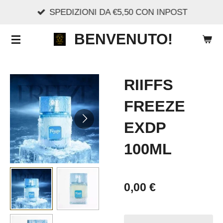
SPEDIZIONI DA €5,50 CON INPOST
Vai
al
BENVENUTO!
contenuto
principale
RIIFFS
FREEZE
EXDP
100ML
0,00 €