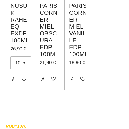
e
NUSU
PARIS
PARIS
l
K
CORN
CORN
RAHE
ER
ER
l
EQ
MIEL
MIEL
e
EXDP
OBSC
VANIL
100ML
URA
LE
EDP
EDP
26,90 €
100ML
100ML
21,90 €
18,90 €
Aggiungi al carrello
Aggiungi al carrello
Aggiungi al carrello
ROBY1976