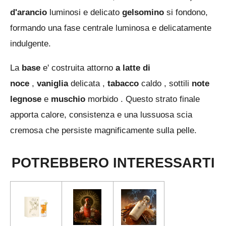
1
d'arancio
luminosi
e delicato
gelsomino
si fondono,
5
formando una fase centrale luminosa e delicatamente
3
indulgente.
8
La
base
e'
costruita attorno
a latte di
4
noce
,
vaniglia
delicata ,
tabacco
caldo , sottili
note
6
legnose
e
muschio
morbido . Questo strato finale
1
apporta calore, consistenza e una lussuosa scia
5
cremosa che persiste magnificamente sulla pelle.
3
8
POTREBBERO INTERESSARTI
4
6
s
t