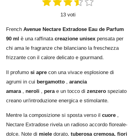
1
2
3
4
5
V
n
s
s
s
s
s
a
v
13 voti
t
t
t
t
t
i
l
a
e
e
e
e
e
French
Avenue Nectare Extradose Eau de Parfum
u
i
l
l
l
l
l
l
90 ml
è una raffinata
creazione
unisex
pensata per
t
t
l
l
l
l
l
chi ama le fragranze che bilanciano la freschezza
a
u
o
frizzante con il calore delicato e gourmand.
a
e
e
e
e
z
v
i
o
Il profumo
si apre
con una vivace esplosione di
t
o
agrumi in cui
bergamotto
,
arancia
o
n
amara
,
neroli
,
pera
e un tocco di
zenzero
speziato
e
creano un'introduzione energica e stimolante.
:
3
Mentre la composizione si sposta verso il
cuore
,
.
Nectare Extradose rivela un radioso accordo floreale-
6
dolce. Note di
miele
dorato,
tuberosa cremosa,
fiori