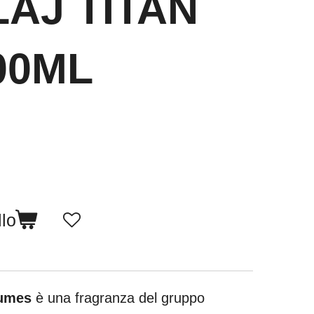
AJ TITAN
00ML
llo
fumes
è una fragranza del gruppo