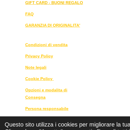
GIFT CARD - BUONI REGALO
FAQ
GARANZIA DI ORIGINALITA'
Condizioni di vendita
Privacy Policy
Note legali
Cookie Policy
Opzioni e modalita di
Consegna
Persona responsabile
DIRITTO DI RECESSO
Questo sito utilizza i cookies per migliorare la tu
CLICCA QUI