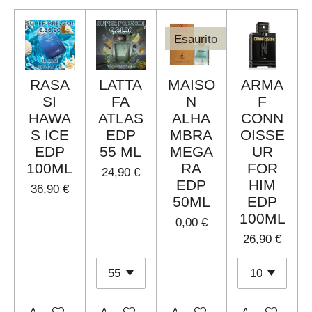
Esaurito
RASA
LATTA
MAISO
ARMA
SI
FA
N
F
HAWA
ATLAS
ALHA
CONN
S ICE
EDP
MBRA
OISSE
EDP
55 ML
MEGA
UR
100ML
RA
FOR
24,90 €
EDP
HIM
36,90 €
50ML
EDP
100ML
0,00 €
26,90 €
Aggiungi al carrello
Aggiungi al carrello
Avvisami quando disponibi
Aggiungi al ca