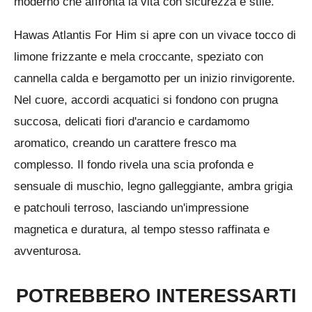
moderno che affronta la vita con sicurezza e stile.
i
o
t
o
Hawas Atlantis For Him si apre con un vivace tocco di
o
n
limone frizzante e mela croccante, speziato con
e
cannella calda e bergamotto per un inizio rinvigorente.
:
Nel cuore, accordi acquatici si fondono con prugna
0
succosa, delicati fiori d'arancio e cardamomo
s
aromatico, creando un carattere fresco ma
t
complesso. Il fondo rivela una scia profonda e
e
sensuale di muschio, legno galleggiante, ambra grigia
l
e patchouli terroso, lasciando un'impressione
l
magnetica e duratura, al tempo stesso raffinata e
e
avventurosa.
POTREBBERO INTERESSARTI