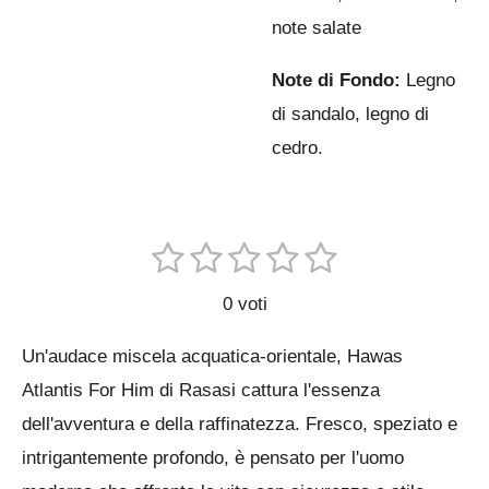
note salate
Note di Fondo:
Legno
di sandalo, legno di
cedro.
1
2
3
4
5
I
V
n
s
s
s
s
s
a
v
0 voti
t
t
t
t
t
i
l
a
e
e
e
e
e
Un'audace miscela acquatica-orientale, Hawas
u
i
l
l
l
l
l
l
Atlantis For Him di Rasasi cattura l'essenza
t
t
l
l
l
l
l
dell'avventura e della raffinatezza. Fresco, speziato e
a
u
o
intrigantemente profondo, è pensato per l'uomo
a
e
e
e
e
z
v