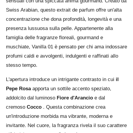
o
sensuali con una spiccata anima gourmand. Creato da
a
e
e
e
e
z
v
Swiss Arabian, questo extrait de parfum offre un'alta
i
o
concentrazione che dona profondità, longevità e una
t
o
o
presenza lussuosa sulla pelle. Appartenente alla
n
famiglia delle fragranze floreali, gourmand e
e
muschiate, Vanilla 01 è pensato per chi ama indossare
:
profumi caldi e avvolgenti, indulgenti e raffinati allo
0
stesso tempo.
s
t
L'apertura introduce un intrigante contrasto in cui
il
e
Pepe Rosa
apporta un sottile accento speziato,
l
addolcito dal luminoso
Fiore d'Arancio
e dal
l
cremoso
Cocco
. Questa combinazione crea
e
un'introduzione morbida ma vibrante, moderna e
invitante. Nel cuore, la fragranza rivela il suo carattere