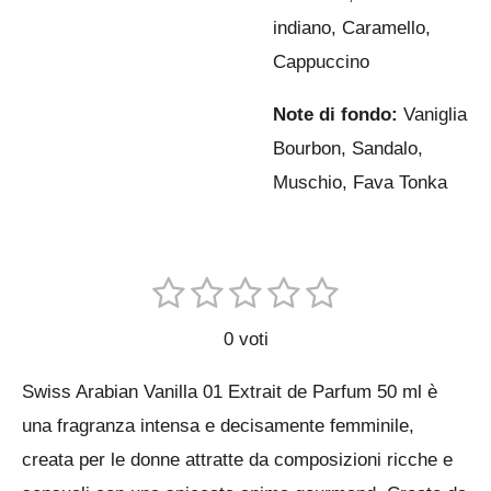
indiano, Caramello,
Cappuccino
Note di fondo:
Vaniglia
Bourbon, Sandalo,
Muschio, Fava Tonka
1
2
3
4
5
I
V
n
s
s
s
s
s
a
v
0 voti
t
t
t
t
t
i
l
a
e
e
e
e
e
Swiss Arabian Vanilla 01 Extrait de Parfum 50 ml è
u
i
l
l
l
l
l
l
una fragranza intensa e decisamente femminile,
t
t
l
l
l
l
l
creata per le donne attratte da composizioni ricche e
a
u