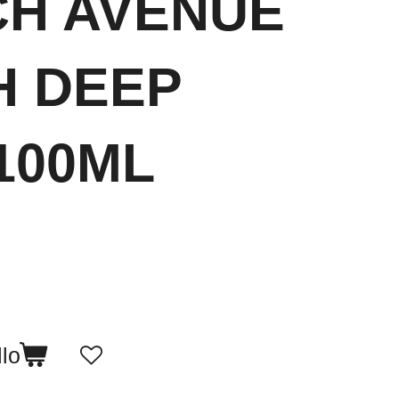
CH AVENUE
H DEEP
100ML
llo